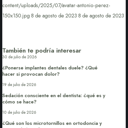
content/uploads/2025/07/avatar-antonio-perez-
150x150.jpg
8 de agosto de 2023
8 de agosto de 2023
También te podría interesar
¿Ponerse
30 de julio de 2026
implantes
¿Ponerse implantes dentales duele? ¿Qué
dentales
hacer si provocan dolor?
duele?
¿Qué
Sedación
19 de julio de 2026
hacer
consciente
Sedación consciente en el dentista: ¿qué es y
si
en
cómo se hace?
provocan
el
dolor?
dentista:
¿Qué
10 de julio de 2026
¿qué
son
¿Qué son los microtornillos en ortodoncia y
es
los