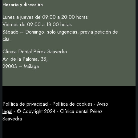
Horario y dirección
Lunes a jueves de 09:00 a 20:00 horas
Viernes de 09:00 a 18:00 horas
Sábado – Domingo: solo urgencias, previa petición de
cita.
Clínica Dental Pérez Saavedra
Av. de la Paloma, 38,
29003 – Málaga
Política de privacidad
-
Política de cookies
-
Aviso
legal
- © Copyright 2024 - Clínica dental Pérez
Saavedra